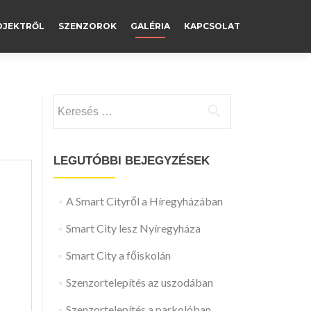
OJEKTRŐL
SZENZOROK
GALÉRIA
KAPCSOLAT
Keresés:
LEGUTÓBBI BEJEGYZÉSEK
A Smart Cityről a Híregyházában
Smart City lesz Nyíregyháza
Smart City a főiskolán
Szenzortelepítés az uszodában
Szenzortelepítés a parkolóban