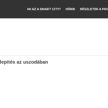
MI AZ A SMART CITY?
HÍREK
RÉSZLETEK A PR
lepítés az uszodában